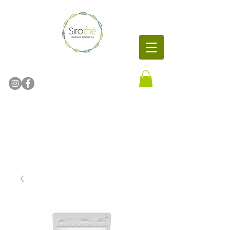
Thé Vert Japonais bio
Thé vert japonais
Matcha Sencha