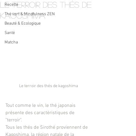
lE TERROIR des thés de
Recette
KAGOSHIMA
Thé vert & Mindfulness ZEN
Beauté & Ecologique
Santé
Matcha
Le terroir des thés de kagoshima
Tout comme le vin, le thé japonais 
présente des caractéristiques de 
"terroir".
Tous les thés de Sirothé proviennent de 
Kagoshima, la région natale de la 