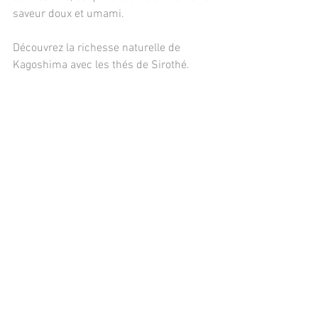
saveur doux et umami.
Découvrez la richesse naturelle de 
Kagoshima avec les thés de Sirothé.
Terroir du thé
Thé japonais
sencha
matcha
kagoshima
thé kagoshima
thé bio
terroir
Thé vert & Mindfulness ZEN
Voir tout
Posts récents