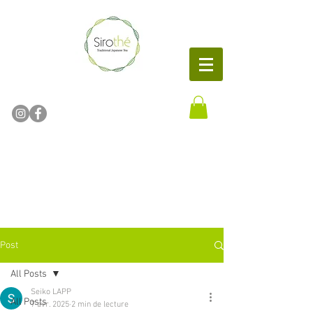
Thé Vert Japonais bio
Thé vert japonais
Matcha Sencha
Post
All Posts
Seiko LAPP
All Posts
7 avr. 2025
2 min de lecture