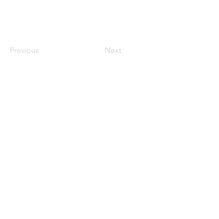
Previous
Next
© 2020 Sirothé
siothecontact@gmail.com