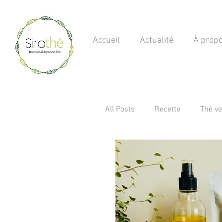
Accueil
Actualité
À prop
Thé Vert Japonais bio
Thé vert japonais
Matcha Sencha
All Posts
Recette
Thé ve