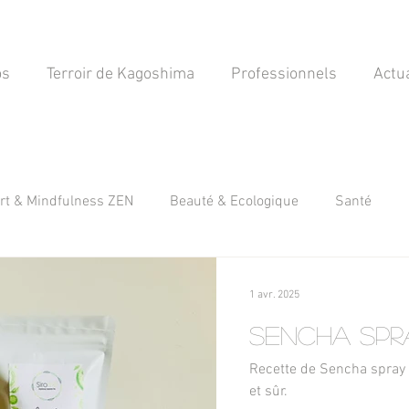
os
Terroir de Kagoshima
Professionnels
Actua
rt & Mindfulness ZEN
Beauté & Ecologique
Santé
1 avr. 2025
Sencha Spr
Recette de Sencha spray nettoyant. C'est n
et sûr.