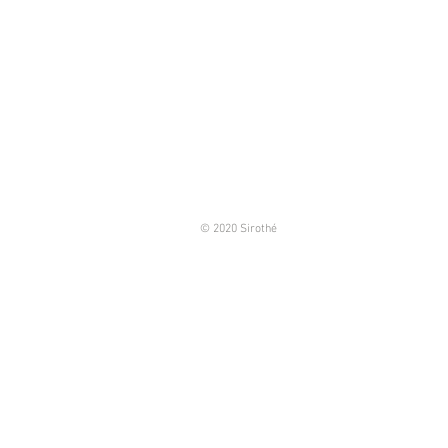
© 2020 Sirothé
siothecontact@gmail.com