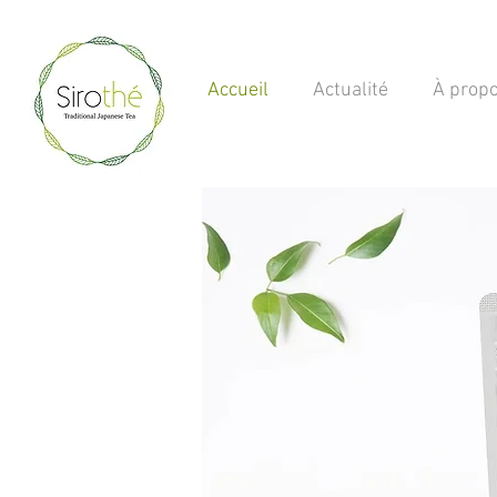
Accueil
Actualité
À prop
Thé Vert Japonais bio
Thé vert japonais
Matcha Sencha